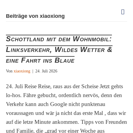
N
Beiträge von xiaoxiong
a
v
i
g
Schottland mit dem Wohnmobil:
a
t
Linksverkehr, Wildes Wetter &
i
o
eine Fahrt ins Blaue
n
Von
xiaoxiong
|
24. Juli 2026
24. Juli Reise Reise, raus aus der Scheise Jetzt gehts
lo-hos. Fähre gebucht, ordentlich nervös, denn den
Verkehr kann auch Google nicht punktenau
voraussagen und wär ja nicht das erste Mal , dass wir
auf die letze Minute ankommen. Tipps von Freunden
und Familie, die „grad vor einer Woche aus