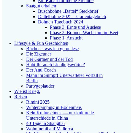
Ein Rabatt für meine Freunde
Saatgut erhalten
Buschbohne „Dattel“ Steckbrief
Dattelbohne 2025 – Gartentagebuch
Bohnen Tagebuch 2024
Phase 3: Ernte und Auslese
Phase 2: Bohnen Wachstum im Beet
Phase 1: Anzucht
Lifestyle & Fun Geschichten
Bücher – was ich gerne lese
Die Zigeuner
Der Gärtner und der Tod
Habt Ihr auch Lieblingswörter?
Der Anti Coach
Mann im Sumpf! Unerwarteter Vorfall in
Berlin
Partygeplauder
Wie ist Krieg.
Reisen
Rimini 2025
Wintercamping in Bodenmais
Kein Kulturschock — nur kulturelle
Unterschiede in China
40 Tage in Shanghai
Wohnmobil auf Mallorca