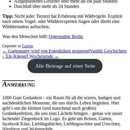
Aufgeplustertes Gefieder über mehr als ein paar Stunden
Durchfall über mehr als 24 Stunden
Tipp:
Nicht jeder Tierarzt hat Erfahrung mit Wildvögeln. Explizit
nach einem Vogel- oder Wildtierexperten fragen oder direkt eine
Wildtierstation aufsuchen.
Was den Menschen hilft:
Osteopathie Berlin
Gepostet in
Garten
← Gartenparty wird von Entenküken gesprengt
Vanlife Geschichten
– Ein Kitesurf Wochenende →
Alle Beitrage auf einer Seite
Anmerkung
1000 Gute Gedanken – ein Raum für all die wirren, lustigen und
nachdenklichen Momente, die uns durchs Leben begleiten. Hier
geht’s um die kleinen (und manchmal auch großen)
Gedankenfetzen, die uns zum Lächeln bringen – genau wie unser
lachender Ziegenbock im Logo. Es geht um Reisen, Garten,
facebook Käse, Lieblingsbücher, Lieblingswörter und Unwörter,
Hirnfürze und Wohnmobile.