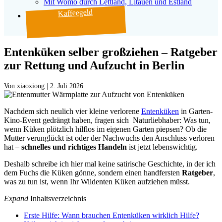
Mit Womo durch Lettland, Litauen und Estland
Kaffeegeld
Entenküken selber großziehen – Ratgeber
zur Rettung und Aufzucht in Berlin
Von
|
2. Juli 2026
Nachdem sich neulich vier kleine verlorene
Entenküken
in Garten-
Kino-Event gedrängt haben, fragen sich Naturliebhaber: Was tun,
wenn Küken plötzlich hilflos im eigenen Garten piepsen? Ob die
Mutter verunglückt ist oder der Nachwuchs den Anschluss verloren
hat –
schnelles und richtiges Handeln
ist jetzt lebenswichtig.
Deshalb schreibe ich hier mal keine satirische Geschichte, in der ich
dem Fuchs die Küken gönne, sondern einen handfersten
Ratgeber
,
was zu tun ist, wenn Ihr Wildenten Küken aufziehen müsst.
Expand
Inhaltsverzeichnis
Erste Hilfe: Wann brauchen Entenküken wirklich Hilfe?