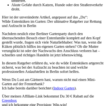
umherirrt.
Akute Gefahr durch Katzen, Hunde oder den Straßenverkehr
droht.
Hier ist der unveränderte Artikel, angepasst auf das „Du“:
Wilde Entenküken im Garten: Der ultimative Ratgeber zur Rettung
und Aufzucht in Berlin
Nachdem neulich eine Berliner Gartenparty durch den
überraschenden Besuch einer Entenfamilie komplett auf den Kopf
gestellt wurde, fragen sich viele Naturliebhaber: Was tun, wenn die
Küken plötzlich hilflos im eigenen Garten stehen? Ob die Mutter
verunglückt ist oder der Nachwuchs den Anschluss verloren hat –
schnelles und richtiges Handeln ist jetzt lebenswichtig.
In diesem Ratgeber erfährst du, wie du wilde Entenküken artgerecht
sicherst, was bei der Aufzucht zu beachten ist und welche
professionellen Anlaufstellen in Berlin sofort helfen.
Wenn Du Lust am Gärtnern hast, warum nicht mal einen Mini-
Garten auf der Fensterbank?
Ich habe bereits darüber berichtet (
Indoor Garten
).
Über meinen Affiliate-Link bekommst Du 30 € Rabatt auf die
Greenbox
und ich bekomme eine Provision: Win-win!