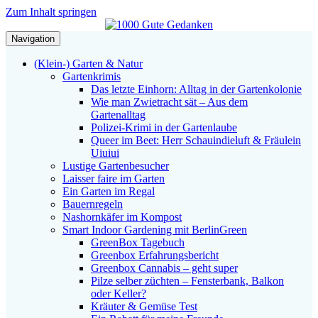
Zum Inhalt springen
Navigation
(Klein-) Garten & Natur
Gartenkrimis
Das letzte Einhorn: Alltag in der Gartenkolonie
Wie man Zwietracht sät – Aus dem
Gartenalltag
Polizei-Krimi in der Gartenlaube
Queer im Beet: Herr Schauindieluft & Fräulein
Uiuiui
Lustige Gartenbesucher
Laisser faire im Garten
Ein Garten im Regal
Bauernregeln
Nashornkäfer im Kompost
Smart Indoor Gardening mit BerlinGreen
GreenBox Tagebuch
Greenbox Erfahrungsbericht
Greenbox Cannabis – geht super
Pilze selber züchten – Fensterbank, Balkon
oder Keller?
Kräuter & Gemüse Test