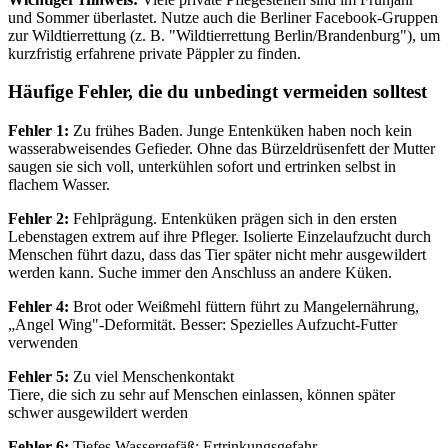
und Sommer überlastet. Nutze auch die Berliner Facebook-Gruppen
zur Wildtierrettung (z. B. "Wildtierrettung Berlin/Brandenburg"), um
kurzfristig erfahrene private Päppler zu finden.
Häufige Fehler, die du unbedingt vermeiden solltest
Fehler 1:
Zu frühes Baden. Junge Entenküken haben noch kein
wasserabweisendes Gefieder. Ohne das Bürzeldrüsenfett der Mutter
saugen sie sich voll, unterkühlen sofort und ertrinken selbst in
flachem Wasser.
Fehler 2:
Fehlprägung. Entenküken prägen sich in den ersten
Lebenstagen extrem auf ihre Pfleger. Isolierte Einzelaufzucht durch
Menschen führt dazu, dass das Tier später nicht mehr ausgewildert
werden kann. Suche immer den Anschluss an andere Küken.
Fehler 4:
Brot oder Weißmehl füttern führt zu Mangelernährung,
„Angel Wing"-Deformität. Besser: Spezielles Aufzucht-Futter
verwenden
Fehler 5:
Zu viel Menschenkontakt
Tiere, die sich zu sehr auf Menschen einlassen, können später
schwer ausgewildert werden
Fehler 6:
Tiefes Wassergefäß: Ertrinkungsgefahr