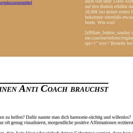
auch von über 5.000 Ärz
auf den Button erhältst d
28,90€ bei deiner ersten 
bekomme ebenfalls etwas, 
beide. Win-win!
[affiliate_button_sunday 
me.com/me/referee/regi
epr=1" text="Bestelle be
einen Anti Coach brauchst
ren zu helfen? Dafür nannte man dich harmonie-süchtig und willenlos?
ur oft genug visualisierst, morgendliche positive Affirmationen rezitie