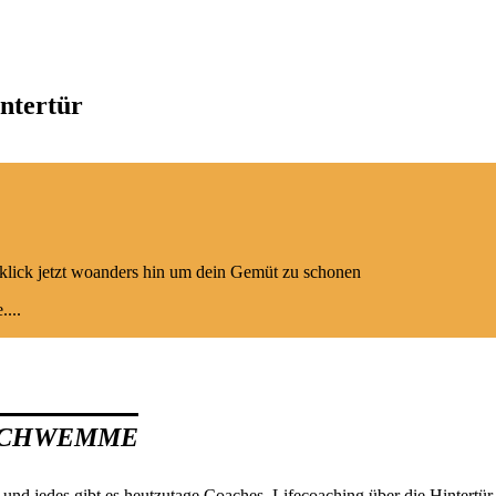
ntertür
tte klick jetzt woanders hin um dein Gemüt zu schonen
....
Schwemme
nd jedes gibt es heutzutage Coaches. Lifecoaching über die Hintertür.