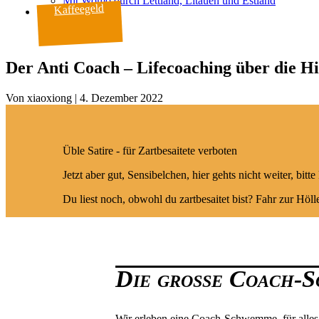
Mit Womo durch Lettland, Litauen und Estland
Kaffeegeld
Der Anti Coach – Lifecoaching über die Hi
Von
|
4. Dezember 2022
Üble Satire - für Zartbesaitete verboten
Jetzt aber gut, Sensibelchen, hier gehts nicht weiter, bi
Du liest noch, obwohl du zartbesaitet bist? Fahr zur Hölle
Die große Coach-
Wir erleben eine Coach-Schwemme, für alles u