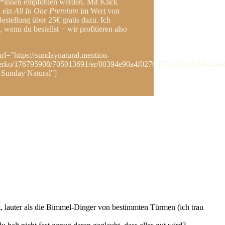
t*innen empfohlen werden. Mit Klick
u ein
All In One Premium
im Wert von
Bestellung über 25€ gratis dazu. Ich
wenn du bestellst − wir profitieren also
url="https://sundaynatural.mention-
sterko/176795908/705013691/er/00394e90a4f02769370eb81d544b24ae
i Sunday Natural"]
rst, lauter als die Bimmel-Dinger von bestimmten Türmen (ich trau