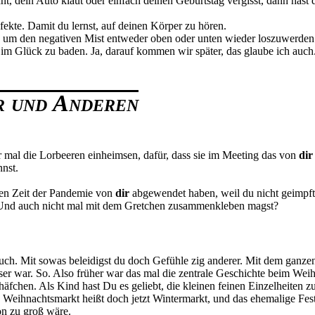
dein Auto klaut oder einfach deinen Geburtstag vergisst, dann hast du 
nfekte. Damit du lernst, auf deinen Körper zu hören.
, um den negativen Mist entweder oben oder unten wieder loszuwerden. 
im Glück zu baden. Ja, darauf kommen wir später, das glaube ich auc
ir und Anderen
er mal die Lorbeeren einheimsen, dafür, dass sie im Meeting das von
dir
nnst.
eren Zeit der Pandemie von
dir
abgewendet haben, weil du nicht geimpft 
 Und auch nicht mal mit dem Gretchen zusammenkleben magst?
 auch. Mit sowas beleidigst du doch Gefühle zig anderer. Mit dem ganze
 besser war. So. Also früher war das mal die zentrale Geschichte beim W
fchen. Als Kind hast Du es geliebt, die kleinen feinen Einzelheiten zu 
Weihnachtsmarkt heißt doch jetzt Wintermarkt, und das ehemalige Fest 
on zu groß wäre.