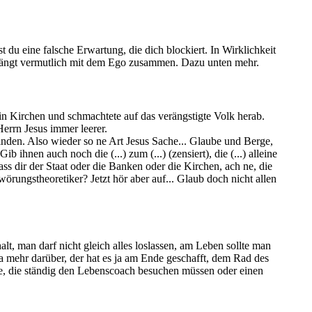
st du eine falsche Erwartung, die dich blockiert. In Wirklichkeit
eckt hängt vermutlich mit dem Ego zusammen. Dazu unten mehr.
in Kirchen und schmachtete auf das verängstigte Volk herab.
Herrn Jesus immer leerer.
nden. Also wieder so ne Art Jesus Sache... Glaube und Berge,
nen auch noch die (...) zum (...) (zensiert), die (...) alleine
s dir der Staat oder die Banken oder die Kirchen, ach ne, die
ungstheoretiker? Jetzt hör aber auf... Glaub doch nicht allen
t, man darf nicht gleich alles loslassen, am Leben sollte man
ha mehr darüber, der hat es ja am Ende geschafft, dem Rad des
die, die ständig den Lebenscoach besuchen müssen oder einen