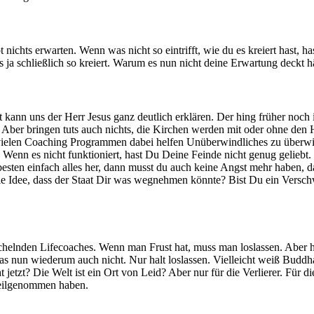
t nichts erwarten. Wenn was nicht so eintrifft, wie du es kreiert hast, ha
hast es ja schließlich so kreiert. Warum es nun nicht deine Erwartung d
 kann uns der Herr Jesus ganz deutlich erklären. Der hing früher noch 
tt. Aber bringen tuts auch nichts, die Kirchen werden mit oder ohne den 
ut vielen Coaching Programmen dabei helfen Unüberwindliches zu überwi
es nicht funktioniert, hast Du Deine Feinde nicht genug geliebt. Gib ih
sten einfach alles her, dann musst du auch keine Angst mehr haben, das
Idee, dass der Staat Dir was wegnehmen könnte? Bist Du ein Verschwör
helnden Lifecoaches. Wenn man Frust hat, muss man loslassen. Aber hal
o das nun wiederum auch nicht. Nur halt loslassen. Vielleicht weiß Budd
jetzt? Die Welt ist ein Ort von Leid? Aber nur für die Verlierer. Für 
teilgenommen haben.