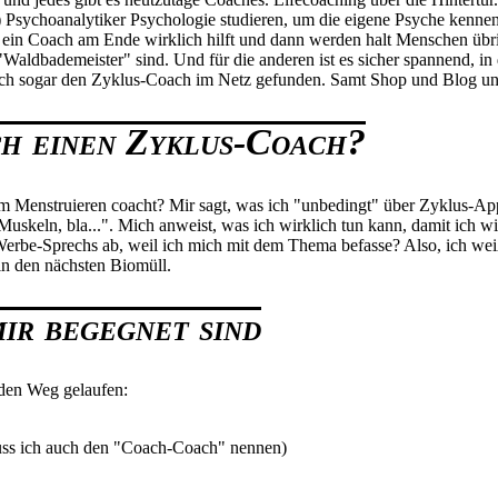
gell) Psychoanalytiker Psychologie studieren, um die eigene Psyche kenn
ut ein Coach am Ende wirklich hilft und dann werden halt Menschen übrig
Waldbademeister" sind. Und für die anderen ist es sicher spannend, i
e ich sogar den Zyklus-Coach im Netz gefunden. Samt Shop und Blog u
ch einen Zyklus-Coach?
m Menstruieren coacht? Mir sagt, was ich "unbedingt" über Zyklus-App
 Muskeln, bla...". Mich anweist, was ich wirklich tun kann, damit ich wi
s Werbe-Sprechs ab, weil ich mich mit dem Thema befasse? Also, ich we
in den nächsten Biomüll.
ir begegnet sind
 den Weg gelaufen:
uss ich auch den "Coach-Coach" nennen)