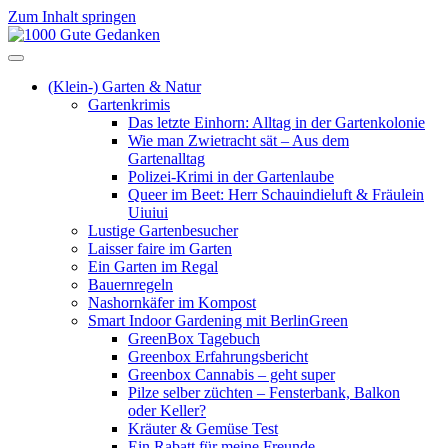
Zum Inhalt springen
Navigation
(Klein-) Garten & Natur
Gartenkrimis
Das letzte Einhorn: Alltag in der Gartenkolonie
Wie man Zwietracht sät – Aus dem
Gartenalltag
Polizei-Krimi in der Gartenlaube
Queer im Beet: Herr Schauindieluft & Fräulein
Uiuiui
Lustige Gartenbesucher
Laisser faire im Garten
Ein Garten im Regal
Bauernregeln
Nashornkäfer im Kompost
Smart Indoor Gardening mit BerlinGreen
GreenBox Tagebuch
Greenbox Erfahrungsbericht
Greenbox Cannabis – geht super
Pilze selber züchten – Fensterbank, Balkon
oder Keller?
Kräuter & Gemüse Test
Ein Rabatt für meine Freunde