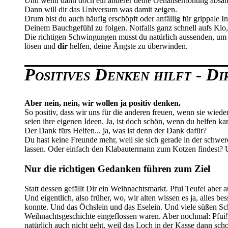
Und wenn dann doch ein anderer deine Gehaltserhöhung absahnt, 
Dann will dir das Universum was damit zeigen.
Drum bist du auch häufig erschöpft oder anfällig für grippale I
Deinem Bauchgefühl zu folgen. Notfalls ganz schnell aufs Klo
Die richtigen Schwingungen musst du natürlich aussenden, um 
lösen und
dir
helfen, deine Ängste zu überwinden.
Positives Denken hilft - D
Aber nein, nein, wir wollen ja positiv denken.
So positiv, dass wir uns für die anderen freuen, wenn sie wied
seien ihre eigenen Ideen. Ja, ist doch schön, wenn du helfen ka
Der Dank fürs Helfen... ja, was ist denn der Dank dafür?
Du hast keine Freunde mehr, weil sie sich gerade in der schw
lassen. Oder einfach den Klabautermann zum Kotzen findest?
Nur die richtigen Gedanken führen zum Ziel
Statt dessen gefällt Dir ein Weihnachtsmarkt. Pfui Teufel aber
Und eigentlich, also früher, wo, wir alten wissen es ja, alles
konnte. Und das Öchslein und das Eselein. Und viele süßen Schä
Weihnachtsgeschichte eingeflossen waren. Aber nochmal: Pfui! 
natürlich auch nicht geht, weil das Loch in der Kasse dann sch