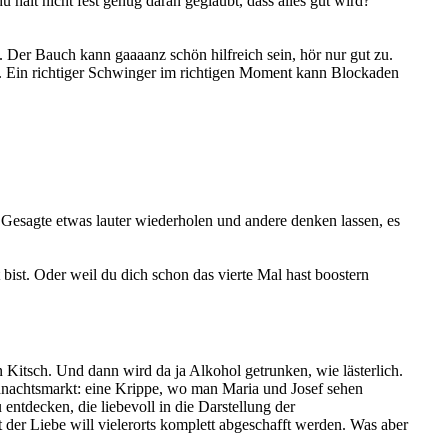
halt nicht fest genug daran geglaubt, dass alles gut wird?
Der Bauch kann gaaaanz schön hilfreich sein, hör nur gut zu.
h. Ein richtiger Schwinger im richtigen Moment kann Blockaden
Gesagte etwas lauter wiederholen und andere denken lassen, es
bist. Oder weil du dich schon das vierte Mal hast boostern
n Kitsch. Und dann wird da ja Alkohol getrunken, wie lästerlich.
eihnachtsmarkt: eine Krippe, wo man Maria und Josef sehen
entdecken, die liebevoll in die Darstellung der
der Liebe will vielerorts komplett abgeschafft werden. Was aber