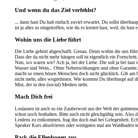
Und wenn du das Ziel verfehlst?
... dann hast Du halt einfach zuviel erwartet. Du sollst überhaup
ist ja alles so eingetroffen, wie du es kreiert hast, weil, du 
Wohin uns die Liebe führt
Die Liebe gehört abgeschafft. Genau. Denn wohin die uns führt
Dass der da nicht mehr hängen soll ist eigentlich ein Fortschri
Nun, wo waren wir? Ach ja, bei der Liebe. Die soll ja bei la
Wasser und Wein... Ohne Nebenwirkungen und ohne Garantie. Wenn 
macht so einen bösen Menschen doch nicht glücklich. Gib am be
nicht mehr, alles wegnehmen. Wie kommst Du überhaupt auf die 
Mist, der in den (social) Medien steht.
Mach Dich frei
Loslassen ist auch so ein Zauberwort aus der Welt der gutmensc
schon noch festhalten. Bitte auch nicht gleichgültig sein. Als
Leidens zu entkommen, frag ihn doch mal bei Gelegenheit. Echt 
Speaker Kurs absolvieren oder wenigsten mal am Waldbaden 
Pack die Ellenbogen aus