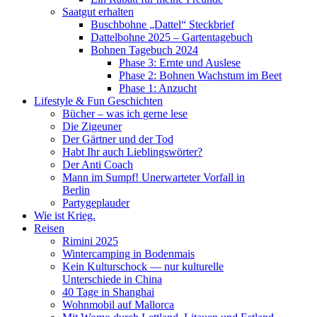
Saatgut erhalten
Buschbohne „Dattel“ Steckbrief
Dattelbohne 2025 – Gartentagebuch
Bohnen Tagebuch 2024
Phase 3: Ernte und Auslese
Phase 2: Bohnen Wachstum im Beet
Phase 1: Anzucht
Lifestyle & Fun Geschichten
Bücher – was ich gerne lese
Die Zigeuner
Der Gärtner und der Tod
Habt Ihr auch Lieblingswörter?
Der Anti Coach
Mann im Sumpf! Unerwarteter Vorfall in
Berlin
Partygeplauder
Wie ist Krieg.
Reisen
Rimini 2025
Wintercamping in Bodenmais
Kein Kulturschock — nur kulturelle
Unterschiede in China
40 Tage in Shanghai
Wohnmobil auf Mallorca