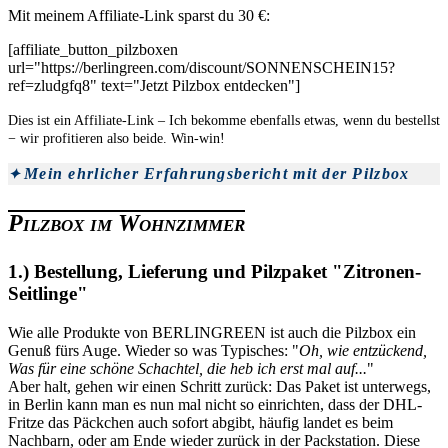
Mit meinem Affiliate-Link sparst du 30 €:
[affiliate_button_pilzboxen
url="https://berlingreen.com/discount/SONNENSCHEIN15?
ref=zludgfq8" text="Jetzt Pilzbox entdecken"]
Dies ist ein Affiliate-Link – Ich bekomme ebenfalls etwas, wenn du bestellst
− wir profitieren also beide. Win-win!
Mein ehrlicher Erfahrungsbericht mit der Pilzbox
Pilzbox im Wohnzimmer
1.) Bestellung, Lieferung und Pilzpaket "Zitronen-
Seitlinge"
Wie alle Produkte von BERLINGREEN ist auch die Pilzbox ein
Genuß fürs Auge. Wieder so was Typisches: "
Oh, wie entzückend,
Was für eine schöne Schachtel, die heb ich erst mal auf...
"
Aber halt, gehen wir einen Schritt zurück: Das Paket ist unterwegs,
in Berlin kann man es nun mal nicht so einrichten, dass der DHL-
Fritze das Päckchen auch sofort abgibt, häufig landet es beim
Nachbarn, oder am Ende wieder zurück in der Packstation. Diese