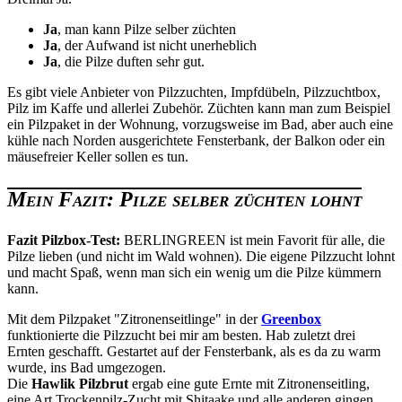
Ja
, man kann Pilze selber züchten
Ja
, der Aufwand ist nicht unerheblich
Ja
, die Pilze duften sehr gut.
Es gibt viele Anbieter von Pilzzuchten, Impfdübeln, Pilzzuchtbox,
Pilz im Kaffe und allerlei Zubehör. Züchten kann man zum Beispiel
ein Pilzpaket in der Wohnung, vorzugsweise im Bad, aber auch eine
kühle nach Norden ausgerichtete Fensterbank, der Balkon oder ein
mäusefreier Keller sollen es tun.
Mein Fazit: Pilze selber züchten lohnt
Fazit Pilzbox-Test:
BERLINGREEN ist mein Favorit für alle, die
Pilze lieben (und nicht im Wald wohnen). Die eigene Pilzzucht lohnt
und macht Spaß, wenn man sich ein wenig um die Pilze kümmern
kann.
Mit dem Pilzpaket "Zitronenseitlinge" in der
Greenbox
funktionierte die Pilzzucht bei mir am besten. Hab zuletzt drei
Ernten geschafft. Gestartet auf der Fensterbank, als es da zu warm
wurde, ins Bad umgezogen.
Die
Hawlik Pilzbrut
ergab eine gute Ernte mit Zitronenseitling,
eine Art Trockenpilz-Zucht mit Shitaake und alle anderen gingen