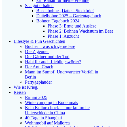
Ein Rabatt für meine Freunde
Saatgut erhalten
Buschbohne „Dattel“ Steckbrief
Dattelbohne 2025 – Gartentagebuch
Bohnen Tagebuch 2024
Phase 3: Ernte und Auslese
Phase 2: Bohnen Wachstum im Beet
Phase 1: Anzucht
Lifestyle & Fun Geschichten
Bücher – was ich gerne lese
Die Zigeuner
Der Gärtner und der Tod
Habt Ihr auch Lieblingswörter?
Der Anti Coach
Mann im Sumpf! Unerwarteter Vorfall in
Berlin
Partygeplauder
Wie ist Krieg.
Reisen
Rimini 2025
Wintercamping in Bodenmais
Kein Kulturschock — nur kulturelle
Unterschiede in China
40 Tage in Shanghai
Wohnmobil auf Mallorca