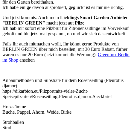
für den Garten bereithalten.
Ich habe einige davon ausprobiert, geglückt ist es mir nie richtig.
Und jetzt kommts: Auch mein
Lieblings Smart Garden Anbieter
"BERLIN GREEN"
macht jetzt aut
Pilze
.
Ich hab mir sofort eine Pilzbrut für Zitronensaitlinge im Vorverkauf
geholt und bin jetzt mal gespannt, ob und wie sich das entwickelt.
Falls Ihr auch mitmachen wollt, Ihr könnt gerne Produkte von
BERLIN GREEN über mich bestellen, mit 30 Euro Rabatt, fürher
waren es nur 20 Euro (Jetzt kommt die Werbung):
Greenbox Berlin
im Shop
ansehen
Anbaumethoden und Substrate für dem Rosenseitling (Pleurotus
djamor)
https://dikarbion.eu/Pilzportraits-vieler-Zucht-
Speisepilzarten/Rosenseitling-Pleurotus-djamor-Steckbrief
Holzstämme
Buche, Pappel, Ahorn, Weide, Birke
Strohballen
Stroh