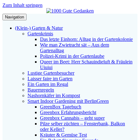
Zum Inhalt springen
Navigation
(Klein-) Garten & Natur
Gartenkrimis
Das letzte Einhorn: Alltag in der Gartenkolonie
Wie man Zwietracht sät – Aus dem
Gartenalltag
Polizei-Krimi in der Gartenlaube
Queer im Beet: Herr Schauindieluft & Fräulein
Uiuiui
Lustige Gartenbesucher
Laisser faire im Garten
Ein Garten im Regal
Bauernregeln
Nashornkäfer im Kompost
Smart Indoor Gardening mit BerlinGreen
GreenBox Tagebuch
Greenbox Erfahrungsbericht
Greenbox Cannabis – geht super
Pilze selber züchten – Fensterbank, Balkon
oder Keller?
Kräuter & Gemüse Test