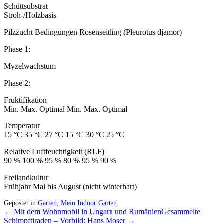
Schüttsubstrat
Stroh-/Holzbasis
Pilzzucht Bedingungen Rosenseitling (Pleurotus djamor)
Phase 1:
Myzelwachstum
Phase 2:
Fruktifikation
Min. Max. Optimal Min. Max. Optimal
Temperatur
15 °C 35 °C 27 °C 15 °C 30 °C 25 °C
Relative Luftfeuchtigkeit (RLF)
90 % 100 % 95 % 80 % 95 % 90 %
Freilandkultur
Frühjahr Mai bis August (nicht winterhart)
Gepostet in
Garten
,
Mein Indoor Garten
← Mit dem Wohnmobil in Ungarn und Rumänien
Gesammelte
Schimpftiraden – Vorbild: Hans Moser →