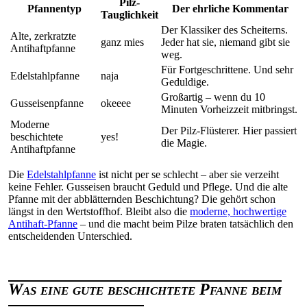
Pilz-
Pfannentyp
Der ehrliche Kommentar
Tauglichkeit
Der Klassiker des Scheiterns.
Alte, zerkratzte
ganz mies
Jeder hat sie, niemand gibt sie
Antihaftpfanne
weg.
Für Fortgeschrittene. Und sehr
Edelstahlpfanne
naja
Geduldige.
Großartig – wenn du 10
Gusseisenpfanne
okeeee
Minuten Vorheizzeit mitbringst.
Moderne
Der Pilz-Flüsterer. Hier passiert
beschichtete
yes!
die Magie.
Antihaftpfanne
Die
Edelstahlpfanne
ist nicht per se schlecht – aber sie verzeiht
keine Fehler. Gusseisen braucht Geduld und Pflege. Und die alte
Pfanne mit der abblätternden Beschichtung? Die gehört schon
längst in den Wertstoffhof. Bleibt also die
moderne, hochwertige
Antihaft-Pfanne
– und die macht beim Pilze braten tatsächlich den
entscheidenden Unterschied.
Was eine gute beschichtete Pfanne beim