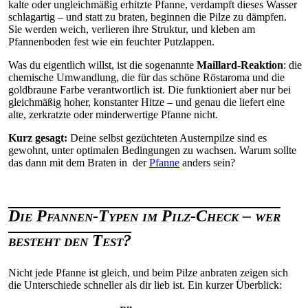
kalte oder ungleichmäßig erhitzte Pfanne, verdampft dieses Wasser
schlagartig – und statt zu braten, beginnen die Pilze zu dämpfen.
Sie werden weich, verlieren ihre Struktur, und kleben am
Pfannenboden fest wie ein feuchter Putzlappen.
Was du eigentlich willst, ist die sogenannte
Maillard-Reaktion
: die
chemische Umwandlung, die für das schöne Röstaroma und die
goldbraune Farbe verantwortlich ist. Die funktioniert aber nur bei
gleichmäßig hoher, konstanter Hitze – und genau die liefert eine
alte, zerkratzte oder minderwertige Pfanne nicht.
Kurz gesagt:
Deine selbst gezüchteten Austernpilze sind es
gewohnt, unter optimalen Bedingungen zu wachsen. Warum sollte
das dann mit dem Braten in der
Pfanne
anders sein?
Die Pfannen-Typen im Pilz-Check – wer
besteht den Test?
Nicht jede Pfanne ist gleich, und beim Pilze anbraten zeigen sich
die Unterschiede schneller als dir lieb ist. Ein kurzer Überblick: