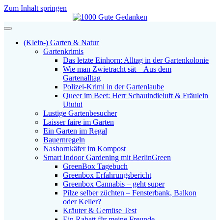
Zum Inhalt springen
Navigation
(Klein-) Garten & Natur
Gartenkrimis
Das letzte Einhorn: Alltag in der Gartenkolonie
Wie man Zwietracht sät – Aus dem
Gartenalltag
Polizei-Krimi in der Gartenlaube
Queer im Beet: Herr Schauindieluft & Fräulein
Uiuiui
Lustige Gartenbesucher
Laisser faire im Garten
Ein Garten im Regal
Bauernregeln
Nashornkäfer im Kompost
Smart Indoor Gardening mit BerlinGreen
GreenBox Tagebuch
Greenbox Erfahrungsbericht
Greenbox Cannabis – geht super
Pilze selber züchten – Fensterbank, Balkon
oder Keller?
Kräuter & Gemüse Test
Ein Rabatt für meine Freunde