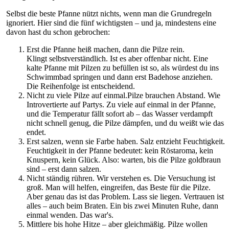
Selbst die beste Pfanne nützt nichts, wenn man die Grundregeln
ignoriert. Hier sind die fünf wichtigsten – und ja, mindestens eine
davon hast du schon gebrochen:
Erst die Pfanne heiß machen, dann die Pilze rein.
Klingt selbstverständlich. Ist es aber offenbar nicht. Eine
kalte Pfanne mit Pilzen zu befüllen ist so, als würdest du ins
Schwimmbad springen und dann erst Badehose anziehen.
Die Reihenfolge ist entscheidend.
Nicht zu viele Pilze auf einmal.Pilze brauchen Abstand. Wie
Introvertierte auf Partys. Zu viele auf einmal in der Pfanne,
und die Temperatur fällt sofort ab – das Wasser verdampft
nicht schnell genug, die Pilze dämpfen, und du weißt wie das
endet.
Erst salzen, wenn sie Farbe haben. Salz entzieht Feuchtigkeit.
Feuchtigkeit in der Pfanne bedeutet: kein Röstaroma, kein
Knuspern, kein Glück. Also: warten, bis die Pilze goldbraun
sind – erst dann salzen.
Nicht ständig rühren. Wir verstehen es. Die Versuchung ist
groß. Man will helfen, eingreifen, das Beste für die Pilze.
Aber genau das ist das Problem. Lass sie liegen. Vertrauen ist
alles – auch beim Braten. Ein bis zwei Minuten Ruhe, dann
einmal wenden. Das war's.
Mittlere bis hohe Hitze – aber gleichmäßig. Pilze wollen