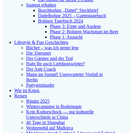
Saatgut erhalten
Buschbohne „Dattel“ Steckbrief
Dattelbohne 2025 – Gartentagebuch
Bohnen Tagebuch 2024
Phase 3: Ernte und Auslese
Phase 2: Bohnen Wachstum im Beet
Phase 1: Anzucht
Lifestyle & Fun Geschichten
Bücher – was ich gerne lese
Die Zigeuner
Der Gärtner und der Tod
Habt Ihr auch Lieblingswörter?
Der Anti Coach
Mann im Sumpf! Unerwarteter Vorfall in
Berlin
Partygeplauder
Wie ist Krieg.
Reisen
Rimini 2025
Wintercamping in Bodenmais
Kein Kulturschock — nur kulturelle
Unterschiede in China
40 Tage in Shanghai
Wohnmobil auf Mallorca