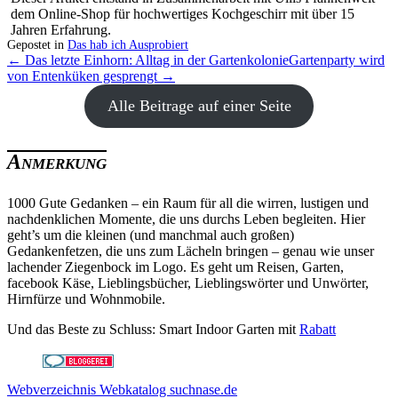
dem Online-Shop für hochwertiges Kochgeschirr mit über 15
Jahren Erfahrung.
Gepostet in
Das hab ich Ausprobiert
← Das letzte Einhorn: Alltag in der Gartenkolonie
Gartenparty wird
von Entenküken gesprengt →
Alle Beitrage auf einer Seite
Anmerkung
1000 Gute Gedanken – ein Raum für all die wirren, lustigen und
nachdenklichen Momente, die uns durchs Leben begleiten. Hier
geht’s um die kleinen (und manchmal auch großen)
Gedankenfetzen, die uns zum Lächeln bringen – genau wie unser
lachender Ziegenbock im Logo. Es geht um Reisen, Garten,
facebook Käse, Lieblingsbücher, Lieblingswörter und Unwörter,
Hirnfürze und Wohnmobile.
Und das Beste zu Schluss: Smart Indoor Garten mit
Rabatt
Webverzeichnis Webkatalog suchnase.de