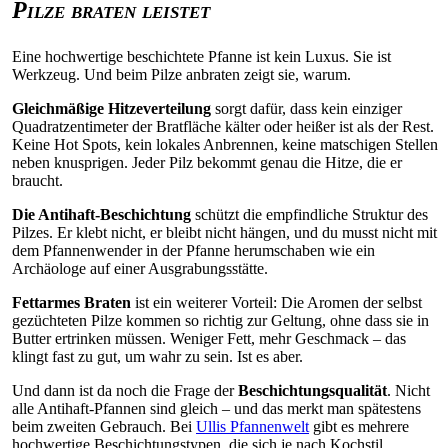
Pilze braten leistet
Eine hochwertige beschichtete Pfanne ist kein Luxus. Sie ist
Werkzeug. Und beim Pilze anbraten zeigt sie, warum.
Gleichmäßige Hitzeverteilung
sorgt dafür, dass kein einziger
Quadratzentimeter der Bratfläche kälter oder heißer ist als der Rest.
Keine Hot Spots, kein lokales Anbrennen, keine matschigen Stellen
neben knusprigen. Jeder Pilz bekommt genau die Hitze, die er
braucht.
Die Antihaft-Beschichtung
schützt die empfindliche Struktur des
Pilzes. Er klebt nicht, er bleibt nicht hängen, und du musst nicht mit
dem Pfannenwender in der Pfanne herumschaben wie ein
Archäologe auf einer Ausgrabungsstätte.
Fettarmes Braten
ist ein weiterer Vorteil: Die Aromen der selbst
gezüchteten Pilze kommen so richtig zur Geltung, ohne dass sie in
Butter ertrinken müssen. Weniger Fett, mehr Geschmack – das
klingt fast zu gut, um wahr zu sein. Ist es aber.
Und dann ist da noch die Frage der
Beschichtungsqualität
. Nicht
alle Antihaft-Pfannen sind gleich – und das merkt man spätestens
beim zweiten Gebrauch. Bei
Ullis Pfannenwelt
gibt es mehrere
hochwertige Beschichtungstypen, die sich je nach Kochstil