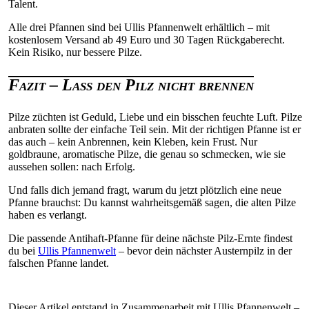
Talent.
Alle drei Pfannen sind bei Ullis Pfannenwelt erhältlich – mit
kostenlosem Versand ab 49 Euro und 30 Tagen Rückgaberecht.
Kein Risiko, nur bessere Pilze.
Fazit – Lass den Pilz nicht brennen
Pilze züchten ist Geduld, Liebe und ein bisschen feuchte Luft. Pilze
anbraten sollte der einfache Teil sein. Mit der richtigen Pfanne ist er
das auch – kein Anbrennen, kein Kleben, kein Frust. Nur
goldbraune, aromatische Pilze, die genau so schmecken, wie sie
aussehen sollen: nach Erfolg.
Und falls dich jemand fragt, warum du jetzt plötzlich eine neue
Pfanne brauchst: Du kannst wahrheitsgemäß sagen, die alten Pilze
haben es verlangt.
Die passende Antihaft-Pfanne für deine nächste Pilz-Ernte findest
du bei
Ullis Pfannenwelt
– bevor dein nächster Austernpilz in der
falschen Pfanne landet.
Dieser Artikel entstand in Zusammenarbeit mit Ullis Pfannenwelt –