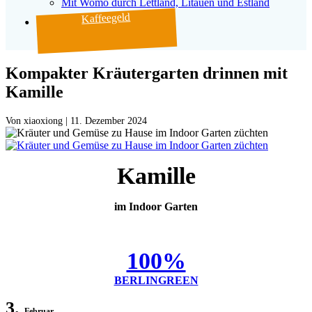
Mit Womo durch Lettland, Litauen und Estland
Kaffeegeld
Kompakter Kräutergarten drinnen mit
Kamille
Von
|
11. Dezember 2024
Kamille
im Indoor Garten
100%
BERLINGREEN
3.
Februar