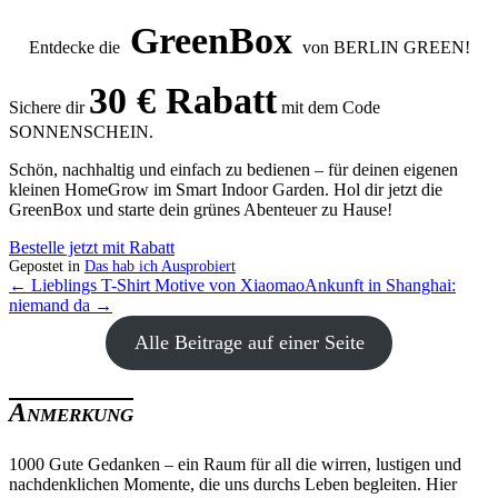
GreenBox
Entdecke die
von BERLIN GREEN!
30 € Rabatt
Sichere dir
mit dem Code
SONNENSCHEIN.
Schön, nachhaltig und einfach zu bedienen – für deinen eigenen
kleinen HomeGrow im Smart Indoor Garden. Hol dir jetzt die
GreenBox und starte dein grünes Abenteuer zu Hause!
Bestelle jetzt mit Rabatt
Gepostet in
Das hab ich Ausprobiert
← Lieblings T-Shirt Motive von Xiaomao
Ankunft in Shanghai:
niemand da →
Alle Beitrage auf einer Seite
Anmerkung
1000 Gute Gedanken – ein Raum für all die wirren, lustigen und
nachdenklichen Momente, die uns durchs Leben begleiten. Hier