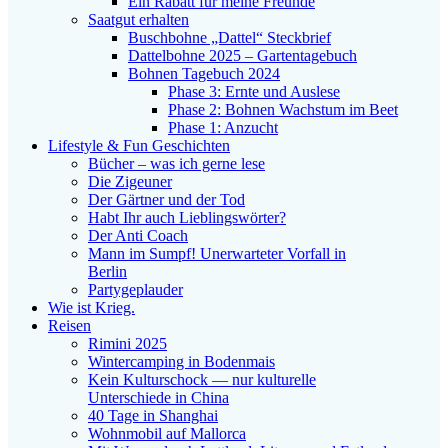
Ein Rabatt für meine Freunde
Saatgut erhalten
Buschbohne „Dattel“ Steckbrief
Dattelbohne 2025 – Gartentagebuch
Bohnen Tagebuch 2024
Phase 3: Ernte und Auslese
Phase 2: Bohnen Wachstum im Beet
Phase 1: Anzucht
Lifestyle & Fun Geschichten
Bücher – was ich gerne lese
Die Zigeuner
Der Gärtner und der Tod
Habt Ihr auch Lieblingswörter?
Der Anti Coach
Mann im Sumpf! Unerwarteter Vorfall in
Berlin
Partygeplauder
Wie ist Krieg.
Reisen
Rimini 2025
Wintercamping in Bodenmais
Kein Kulturschock — nur kulturelle
Unterschiede in China
40 Tage in Shanghai
Wohnmobil auf Mallorca