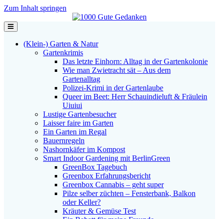
Zum Inhalt springen
Navigation
(Klein-) Garten & Natur
Gartenkrimis
Das letzte Einhorn: Alltag in der Gartenkolonie
Wie man Zwietracht sät – Aus dem
Gartenalltag
Polizei-Krimi in der Gartenlaube
Queer im Beet: Herr Schauindieluft & Fräulein
Uiuiui
Lustige Gartenbesucher
Laisser faire im Garten
Ein Garten im Regal
Bauernregeln
Nashornkäfer im Kompost
Smart Indoor Gardening mit BerlinGreen
GreenBox Tagebuch
Greenbox Erfahrungsbericht
Greenbox Cannabis – geht super
Pilze selber züchten – Fensterbank, Balkon
oder Keller?
Kräuter & Gemüse Test