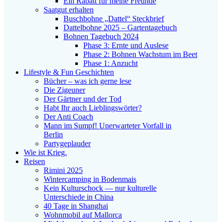
Ein Rabatt für meine Freunde
Saatgut erhalten
Buschbohne „Dattel“ Steckbrief
Dattelbohne 2025 – Gartentagebuch
Bohnen Tagebuch 2024
Phase 3: Ernte und Auslese
Phase 2: Bohnen Wachstum im Beet
Phase 1: Anzucht
Lifestyle & Fun Geschichten
Bücher – was ich gerne lese
Die Zigeuner
Der Gärtner und der Tod
Habt Ihr auch Lieblingswörter?
Der Anti Coach
Mann im Sumpf! Unerwarteter Vorfall in
Berlin
Partygeplauder
Wie ist Krieg.
Reisen
Rimini 2025
Wintercamping in Bodenmais
Kein Kulturschock — nur kulturelle
Unterschiede in China
40 Tage in Shanghai
Wohnmobil auf Mallorca