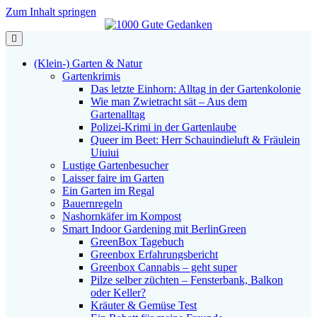
Zum Inhalt springen
Navigation
(Klein-) Garten & Natur
Gartenkrimis
Das letzte Einhorn: Alltag in der Gartenkolonie
Wie man Zwietracht sät – Aus dem
Gartenalltag
Polizei-Krimi in der Gartenlaube
Queer im Beet: Herr Schauindieluft & Fräulein
Uiuiui
Lustige Gartenbesucher
Laisser faire im Garten
Ein Garten im Regal
Bauernregeln
Nashornkäfer im Kompost
Smart Indoor Gardening mit BerlinGreen
GreenBox Tagebuch
Greenbox Erfahrungsbericht
Greenbox Cannabis – geht super
Pilze selber züchten – Fensterbank, Balkon
oder Keller?
Kräuter & Gemüse Test