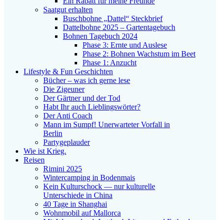
Ein Rabatt für meine Freunde
Saatgut erhalten
Buschbohne „Dattel“ Steckbrief
Dattelbohne 2025 – Gartentagebuch
Bohnen Tagebuch 2024
Phase 3: Ernte und Auslese
Phase 2: Bohnen Wachstum im Beet
Phase 1: Anzucht
Lifestyle & Fun Geschichten
Bücher – was ich gerne lese
Die Zigeuner
Der Gärtner und der Tod
Habt Ihr auch Lieblingswörter?
Der Anti Coach
Mann im Sumpf! Unerwarteter Vorfall in
Berlin
Partygeplauder
Wie ist Krieg.
Reisen
Rimini 2025
Wintercamping in Bodenmais
Kein Kulturschock — nur kulturelle
Unterschiede in China
40 Tage in Shanghai
Wohnmobil auf Mallorca