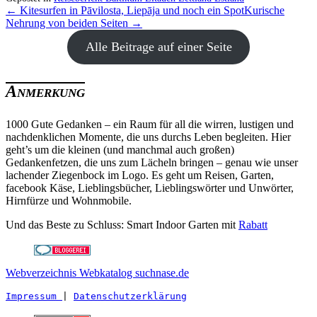
← Kitesurfen in Pāvilosta, Liepāja und noch ein Spot
Kurische
Nehrung von beiden Seiten →
Alle Beitrage auf einer Seite
Anmerkung
1000 Gute Gedanken – ein Raum für all die wirren, lustigen und
nachdenklichen Momente, die uns durchs Leben begleiten. Hier
geht’s um die kleinen (und manchmal auch großen)
Gedankenfetzen, die uns zum Lächeln bringen – genau wie unser
lachender Ziegenbock im Logo. Es geht um Reisen, Garten,
facebook Käse, Lieblingsbücher, Lieblingswörter und Unwörter,
Hirnfürze und Wohnmobile.
Und das Beste zu Schluss: Smart Indoor Garten mit
Rabatt
Webverzeichnis Webkatalog suchnase.de
Impressum 
| 
Datenschutzerklärung