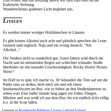
Zum ersten Mal mit Heizung fahren wir zum zum Haff an die
Kuhrische Nehrung.
Wunderschönes goldenes Licht begleitet uns.
Litauen
Es werden immer weniger Holzhäuschen in Litauen.
Es gibt keinen Alkohol nach acht und plötzlich sprechen die Leute
russisch statt englisch. Naja und ein wenig deutsch: "Nix
Alkohol..."
Die Straßen nicht so sonderlich gut, Autos fahren wild durch die
Nacht und im strömenden Regen auf schlechter schmaler Straße
überholen sie mit rasender Geschwindigkeit. Rocky Horror Picture
Show?
Im Haff ist es spät, ich mache ca. 30 Sekunden die Türe auf um die
Räder raus zu stellen, dreh mich um und seh einen
Insektenschwarm im Bus, wie es früher an den Straßenlaternen zu
sehen war! Eine halbe Stunde lang jagen wir Falter, Fliegen,
Mücken und was weiß ich aus dem Bus, bis wir endlich (ich) völlig
k.o. in die Koje fallen.
Gepostet in
Reisebericht Baltikum Litauen Lettland Estland