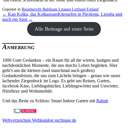
Gepostet in
Reisebericht Baltikum Litauen Lettland Estland
← Kap Kolka, das Kolkasrags
Kitesurfen in Pāvilosta, Liepāja und
noch ein Spot →
Alle Beitrage auf einer Seite
Anmerkung
1000 Gute Gedanken – ein Raum für all die wirren, lustigen und
nachdenklichen Momente, die uns durchs Leben begleiten. Hier
geht’s um die kleinen (und manchmal auch großen)
Gedankenfetzen, die uns zum Lächeln bringen – genau wie unser
lachender Ziegenbock im Logo. Es geht um Reisen, Garten,
facebook Käse, Lieblingsbücher, Lieblingswörter und Unwörter,
Hirnfürze und Wohnmobile.
Und das Beste zu Schluss: Smart Indoor Garten mit
Rabatt
Webverzeichnis Webkatalog suchnase.de