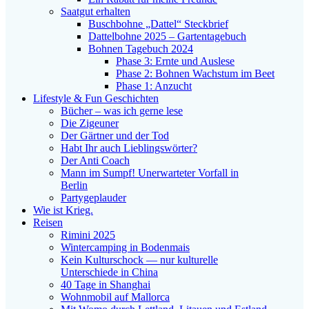
Saatgut erhalten
Buschbohne „Dattel“ Steckbrief
Dattelbohne 2025 – Gartentagebuch
Bohnen Tagebuch 2024
Phase 3: Ernte und Auslese
Phase 2: Bohnen Wachstum im Beet
Phase 1: Anzucht
Lifestyle & Fun Geschichten
Bücher – was ich gerne lese
Die Zigeuner
Der Gärtner und der Tod
Habt Ihr auch Lieblingswörter?
Der Anti Coach
Mann im Sumpf! Unerwarteter Vorfall in
Berlin
Partygeplauder
Wie ist Krieg.
Reisen
Rimini 2025
Wintercamping in Bodenmais
Kein Kulturschock — nur kulturelle
Unterschiede in China
40 Tage in Shanghai
Wohnmobil auf Mallorca