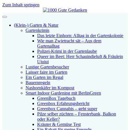
Zum Inhalt springen
Navigation
(Klein-) Garten & Natur
Gartenkrimis
Das letzte Einhorn: Alltag in der Gartenkolonie
Wie man Zwietracht sät – Aus dem
Gartenalltag
Polizei-Krimi in der Gartenlaube
Queer im Beet: Herr Schauindieluft & Fräulein
Uiuiui
Lustige Gartenbesucher
Laisser faire im Garten
Ein Garten im Regal
Bauernregeln
Nashornkäfer im Kompost
Smart Indoor Gardening mit BerlinGreen
GreenBox Tagebuch
Greenbox Erfahrungsbericht
Greenbox Cannabis – geht super
Pilze selber züchten – Fensterbank, Balkon
oder Keller?
Kräuter & Gemüse Test
Ein Rabatt für meine Freunde