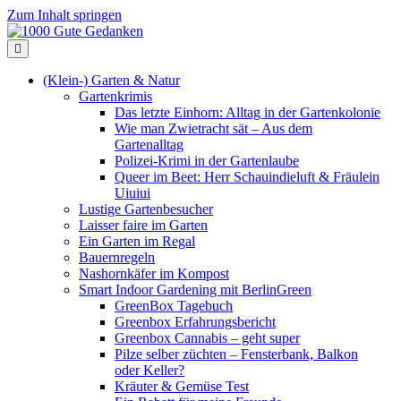
Zum Inhalt springen
Navigation
(Klein-) Garten & Natur
Gartenkrimis
Das letzte Einhorn: Alltag in der Gartenkolonie
Wie man Zwietracht sät – Aus dem
Gartenalltag
Polizei-Krimi in der Gartenlaube
Queer im Beet: Herr Schauindieluft & Fräulein
Uiuiui
Lustige Gartenbesucher
Laisser faire im Garten
Ein Garten im Regal
Bauernregeln
Nashornkäfer im Kompost
Smart Indoor Gardening mit BerlinGreen
GreenBox Tagebuch
Greenbox Erfahrungsbericht
Greenbox Cannabis – geht super
Pilze selber züchten – Fensterbank, Balkon
oder Keller?
Kräuter & Gemüse Test