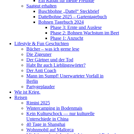
Ein Rabatt für meine Freunde
Saatgut erhalten
Buschbohne „Dattel“ Steckbrief
Dattelbohne 2025 – Gartentagebuch
Bohnen Tagebuch 2024
Phase 3: Ernte und Auslese
Phase 2: Bohnen Wachstum im Beet
Phase 1: Anzucht
Lifestyle & Fun Geschichten
Bücher – was ich gerne lese
Die Zigeuner
Der Gärtner und der Tod
Habt Ihr auch Lieblingswörter?
Der Anti Coach
Mann im Sumpf! Unerwarteter Vorfall in
Berlin
Partygeplauder
Wie ist Krieg.
Reisen
Rimini 2025
Wintercamping in Bodenmais
Kein Kulturschock — nur kulturelle
Unterschiede in China
40 Tage in Shanghai
Wohnmobil auf Mallorca