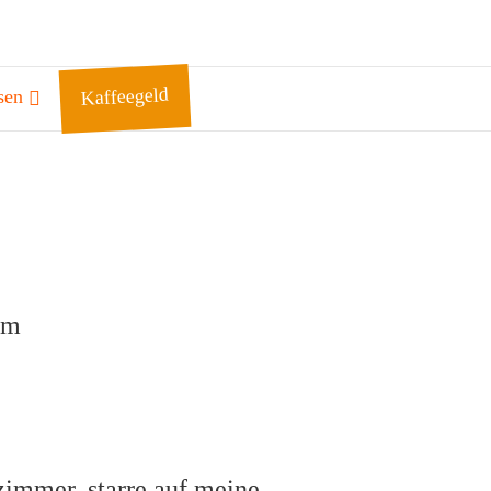
Kaffeegeld
sen
zimmer, starre auf meine