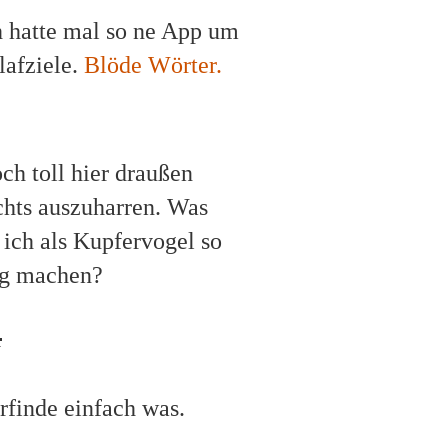
ch hatte mal so ne App um
lafziele.
Blöde Wörter.
ch toll hier draußen
chts auszuharren. Was
 ich als Kupfervogel so
ag machen?
“
erfinde einfach was.