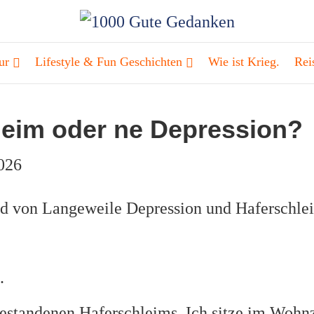
ur
Lifestyle & Fun Geschichten
Wie ist Krieg.
Rei
hleim oder ne Depression?
2026
.
estandenen Haferschleims. Ich sitze im Wohn