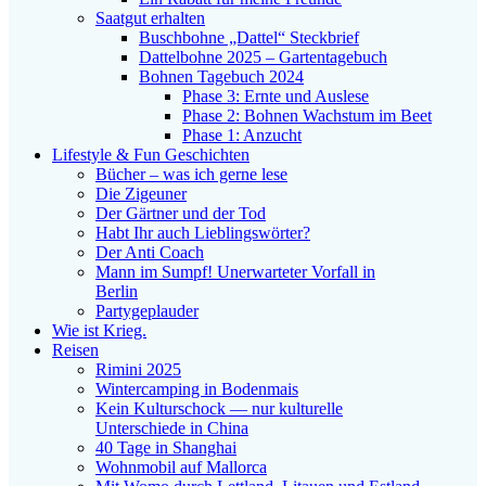
Saatgut erhalten
Buschbohne „Dattel“ Steckbrief
Dattelbohne 2025 – Gartentagebuch
Bohnen Tagebuch 2024
Phase 3: Ernte und Auslese
Phase 2: Bohnen Wachstum im Beet
Phase 1: Anzucht
Lifestyle & Fun Geschichten
Bücher – was ich gerne lese
Die Zigeuner
Der Gärtner und der Tod
Habt Ihr auch Lieblingswörter?
Der Anti Coach
Mann im Sumpf! Unerwarteter Vorfall in
Berlin
Partygeplauder
Wie ist Krieg.
Reisen
Rimini 2025
Wintercamping in Bodenmais
Kein Kulturschock — nur kulturelle
Unterschiede in China
40 Tage in Shanghai
Wohnmobil auf Mallorca