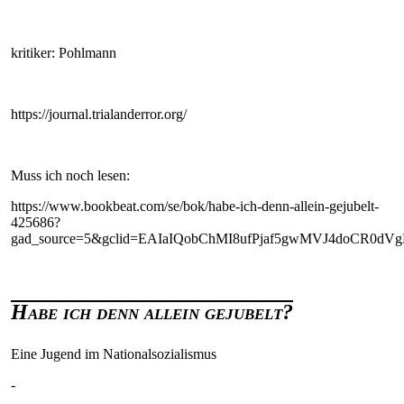
kritiker: Pohlmann
https://journal.trialanderror.org/
Muss ich noch lesen:
https://www.bookbeat.com/se/bok/habe-ich-denn-allein-gejubelt-
425686?
gad_source=5&gclid=EAIaIQobChMI8ufPjaf5gwMVJ4doCR0
Habe ich denn allein gejubelt?
Eine Jugend im Nationalsozialismus
-