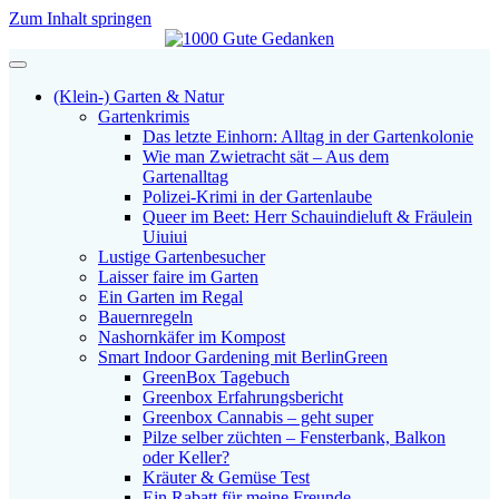
Zum Inhalt springen
Navigation
(Klein-) Garten & Natur
Gartenkrimis
Das letzte Einhorn: Alltag in der Gartenkolonie
Wie man Zwietracht sät – Aus dem
Gartenalltag
Polizei-Krimi in der Gartenlaube
Queer im Beet: Herr Schauindieluft & Fräulein
Uiuiui
Lustige Gartenbesucher
Laisser faire im Garten
Ein Garten im Regal
Bauernregeln
Nashornkäfer im Kompost
Smart Indoor Gardening mit BerlinGreen
GreenBox Tagebuch
Greenbox Erfahrungsbericht
Greenbox Cannabis – geht super
Pilze selber züchten – Fensterbank, Balkon
oder Keller?
Kräuter & Gemüse Test
Ein Rabatt für meine Freunde