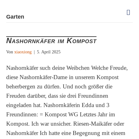
N
Garten
a
v
i
g
Nashornkäfer im Kompost
a
t
i
Von
xiaoxiong
|
5. April 2025
o
n
Nashornkäfer such deine Weibchen Welche Freude,
diese Nashornkäfer-Dame in unserem Kompost
beherbergen zu dürfen. Und noch größer die
Freuden darüber, dass sie drei Freundinnen
eingeladen hat. Nashornkäferin Edda und 3
Freundinnen: = Kompost WG Letztes Jahr im
Kompost. Ich war unsicher. Riesen-Maikäfer oder
Nashornkäfer Ich hatte eine Begegnung mit einem